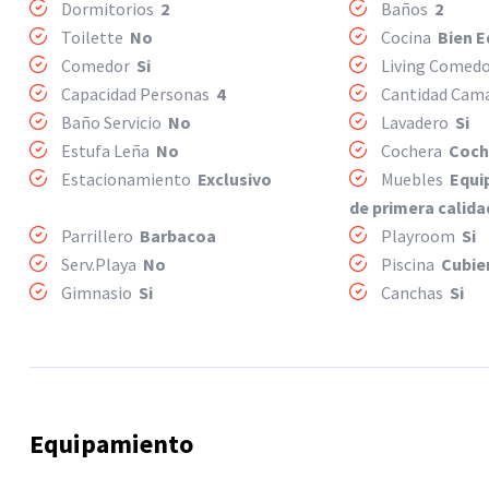
Dormitorios
2
Baños
2
Toilette
No
Cocina
Bien 
Comedor
Si
Living Comed
Capacidad Personas
4
Cantidad Ca
Baño Servicio
No
Lavadero
Si
Estufa Leña
No
Cochera
Coch
Estacionamiento
Exclusivo
Muebles
Equi
de primera calida
Parrillero
Barbacoa
Playroom
Si
Serv.Playa
No
Piscina
Cubie
Gimnasio
Si
Canchas
Si
Equipamiento