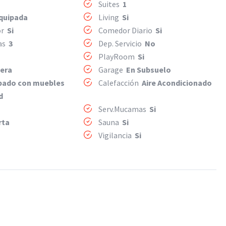
Suites
1
Equipada
Living
Si
or
Si
Comedor Diario
Si
mas
3
Dep. Servicio
No
PlayRoom
Si
era
Garage
En Subsuelo
pado con muebles
Calefacción
Aire Acondicionado
d
Serv.Mucamas
Si
rta
Sauna
Si
Vigilancia
Si