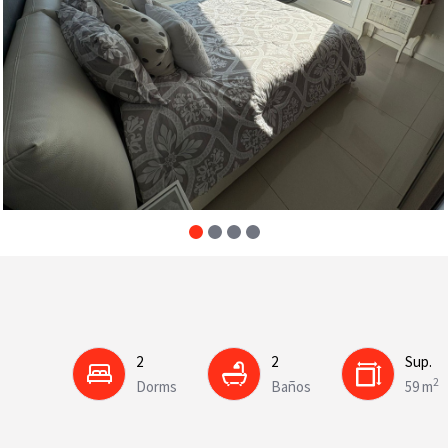
2
2
Sup.
2
Dorms
Baños
59 m