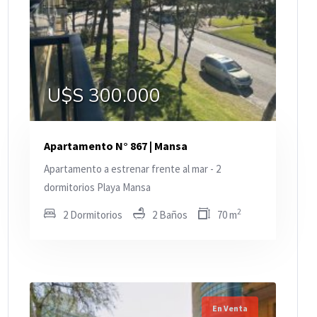
U$S 300.000
Apartamento N° 867 | Mansa
Apartamento a estrenar frente al mar - 2
dormitorios Playa Mansa
2
2 Dormitorios
2 Baños
70 m
En Venta