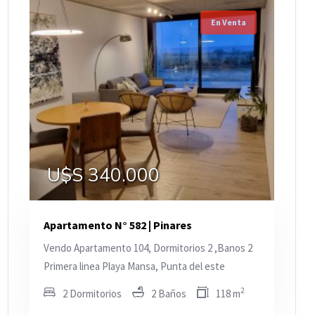
En Venta
U$S 340.000
Apartamento N° 582 | Pinares
Vendo Apartamento 104, Dormitorios 2 ,Banos 2
Primera linea Playa Mansa, Punta del este
2
2 Dormitorios
2 Baños
118 m