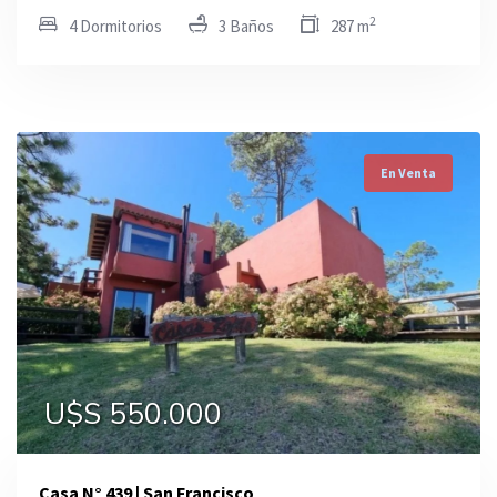
2
4 Dormitorios
3 Baños
287 m
En Venta
U$S 550.000
Casa N° 439 | San Francisco