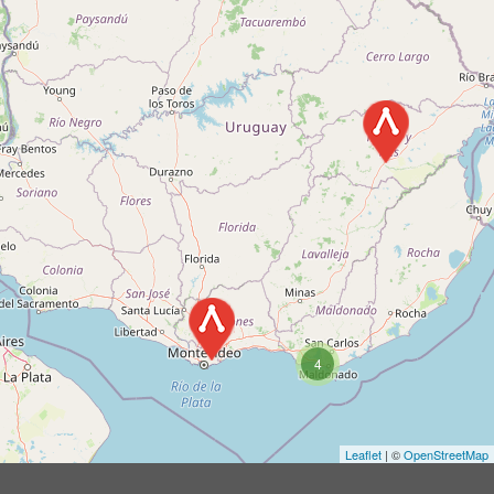
4
Leaflet
| ©
OpenStreetMap