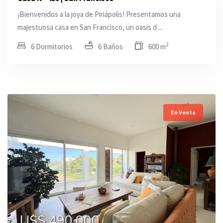
¡Bienvenidos a la joya de Piriápolis! Presentamos una
majestuosa casa en San Francisco, un oasis d ...
2
6 Dormitorios
6 Baños
600 m
En Venta
U$S 490.000