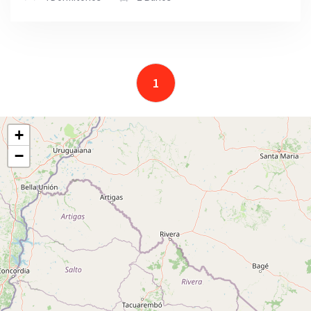
1
+
−