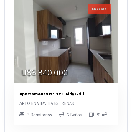
En Venta
U$S 340.000
Apartamento N° 939 | Aidy Grill
APTO EN VIEW II A ESTRENAR
2
3 Dormitorios
2 Baños
91 m