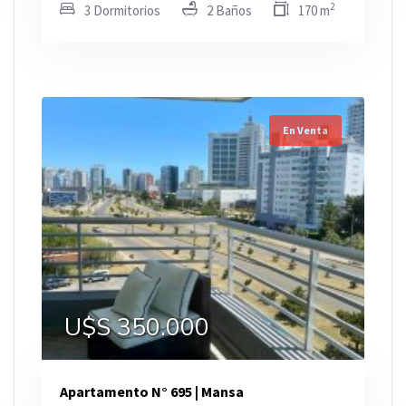
2
3 Dormitorios
2 Baños
170 m
En Venta
U$S 350.000
Apartamento N° 695 | Mansa