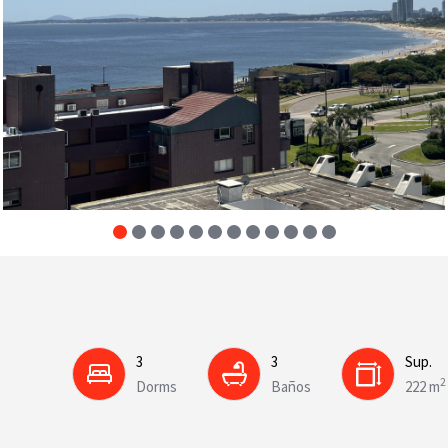
3
3
Sup.
2
Dorms
Baños
222 m