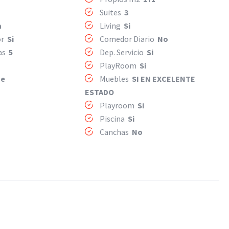
Suites
3
a
Living
Si
or
Si
Comedor Diario
No
mas
5
Dep. Servicio
Si
PlayRoom
Si
ge
Muebles
SI EN EXCELENTE
ESTADO
Playroom
Si
Piscina
Si
Canchas
No