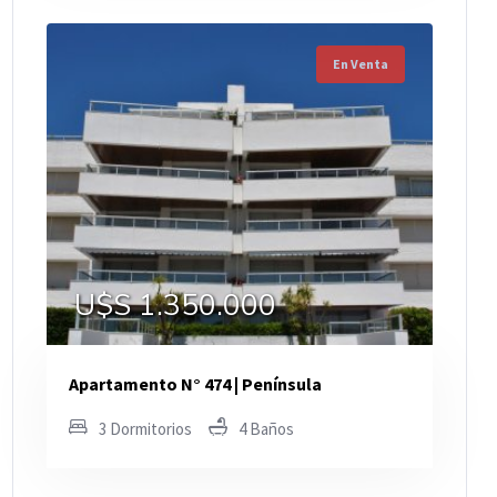
En Venta
U$S 1.350.000
Apartamento N° 474 | Península
3 Dormitorios
4 Baños