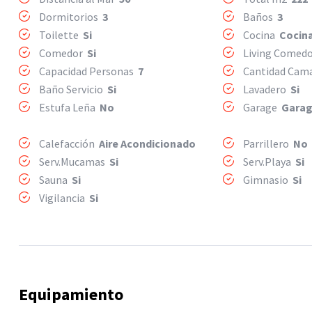
Dormitorios
3
Baños
3
Toilette
Si
Cocina
Cocin
Comedor
Si
Living Comed
Capacidad Personas
7
Cantidad Ca
Baño Servicio
Si
Lavadero
Si
Estufa Leña
No
Garage
Gara
Calefacción
Aire Acondicionado
Parrillero
No
Serv.Mucamas
Si
Serv.Playa
Si
Sauna
Si
Gimnasio
Si
Vigilancia
Si
Equipamiento